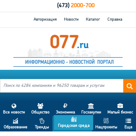
(473)
2000-700
Авторизация
Новости
Каталог
Справка
s
a
j
h
d
Все новости
Общество
Экономика
Госзакупки
Малый бизнес
b
c
p
g
f
Городская среда
Образование
Тренды
Нацпроекты
Еще