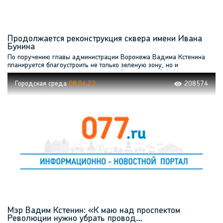
Продолжается реконструкция сквера имени Ивана
Бунина
По поручению главы администрации Воронежа Вадима Кстенина
планируется благоустроить не только зеленую зону, но и
пешеходные дорожки у прилегающей Никитинской библиотеки и
на улице Платонова
Городская среда
08.04.23
208574
Мэр Вадим Кстенин: «К маю над проспектом
Революции нужно убрать провод…