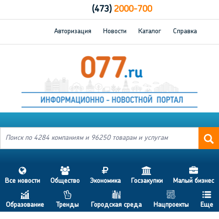
(473)
2000-700
Авторизация
Новости
Каталог
Справка
s
a
j
h
d
Все новости
Общество
Экономика
Госзакупки
Малый бизнес
c
p
b
g
f
Образование
Тренды
Городская среда
Нацпроекты
Еще