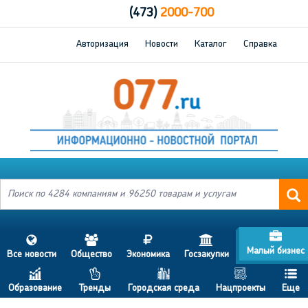
(473)
2000-700
Авторизация
Новости
Каталог
Справка
d
s
a
j
h
Малый бизнес
Все новости
Общество
Экономика
Госзакупки
c
p
b
g
f
Образование
Тренды
Городская среда
Нацпроекты
Еще