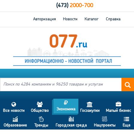
(473)
2000-700
Авторизация
Новости
Каталог
Справка
j
s
a
h
d
Экономика
Все новости
Общество
Госзакупки
Малый бизнес
c
p
b
g
f
Образование
Тренды
Городская среда
Нацпроекты
Еще