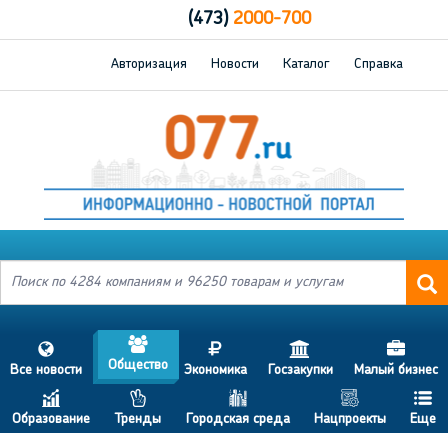
(473)
2000-700
Авторизация
Новости
Каталог
Справка
a
s
j
h
d
Общество
Все новости
Экономика
Госзакупки
Малый бизнес
c
p
b
g
f
Образование
Тренды
Городская среда
Нацпроекты
Еще