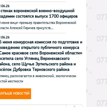
.06.26
 стенах воронежской военно-воздушной
кадемии состоялся выпуск 1700 офицеров
0 июня вице-премьер правительства Воронежской
ласти Алексей Гиричев присутств…
.06.26
5 июня конкурсная комиссия по подготовке и
роведению открытого публичного конкурса
Самое красивое село Воронежской области»
осетила село Углянец Верхнехавского
айона, село Щучье Эртильского района и
осёлок Дубровка Терновского района
лянец располагается в живописной, экологически
стой местности
БОЛЬШЕ НОВОСТЕЙ