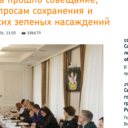
а прошло совещание,
просам сохранения и
ких зеленых насаждений
26, 11:05
186679
01
С
л
о
В
п
29
С
г
г
Р
По
В