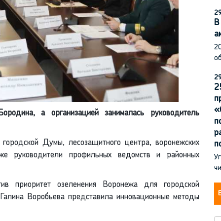
29
В
а
2
об
29
2
п
«
ородина, а организацией занималась руководитель
п
р
 городской Думы, лесозащитного центра, воронежских
п
кже руководители профильных ведомств и районных
Уг
чи
ив приоритет озеленения Воронежа для городской
 Галина Воробьева представила инновационные методы