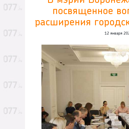
В мэрии Воронеж
посвященное во
расширения городс
12 января 20