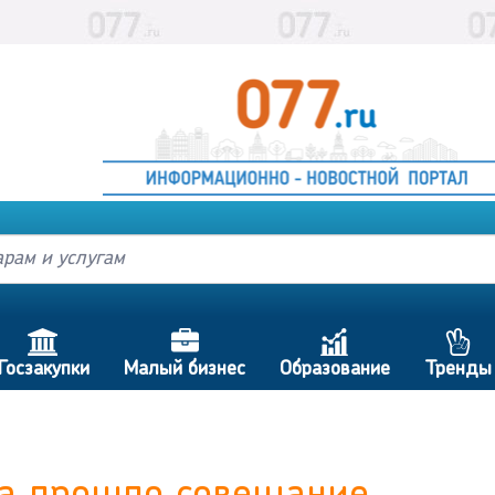
h
d
c
p
Госзакупки
Малый бизнес
Образование
Тренды