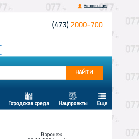
Авторизация
(473)
2000-700
НАЙТИ
b
g
f
Городская среда
Нацпроекты
Еще
Воронеж