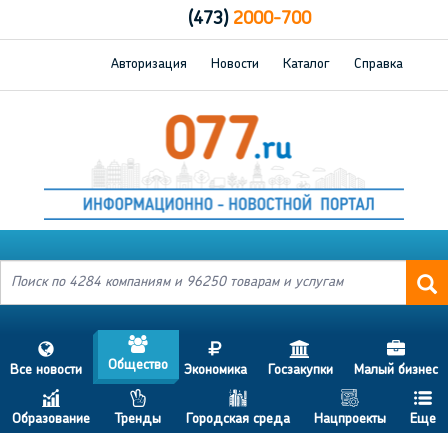
(473)
2000-700
Авторизация
Новости
Каталог
Справка
a
s
j
h
d
Общество
Все новости
Экономика
Госзакупки
Малый бизнес
c
p
b
g
f
Образование
Тренды
Городская среда
Нацпроекты
Еще