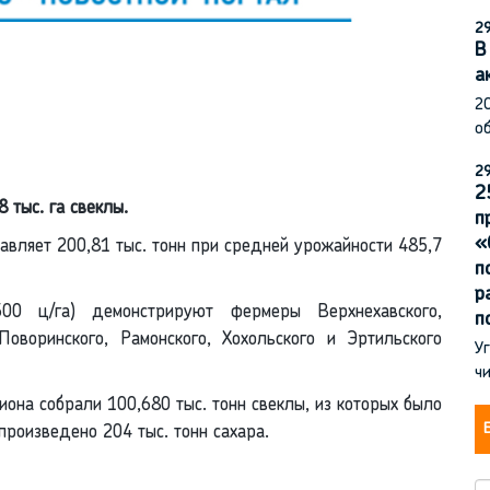
29
В
а
2
об
29
2
 тыс. га свеклы.
п
«
тавляет 200,81 тыс. тонн при средней урожайности 485,7
п
р
00 ц/га) демонстрируют фермеры Верхнехавского,
п
 Поворинского, Рамонского, Хохольского и Эртильского
Уг
чи
иона собрали 100,680 тыс. тонн свеклы, из которых было
произведено 204 тыс. тонн сахара.