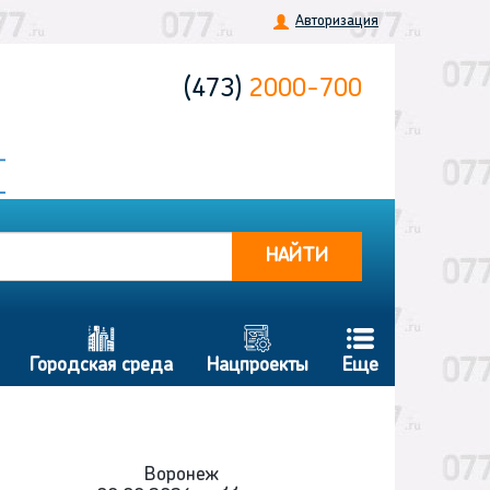
Авторизация
(473)
2000-700
НАЙТИ
b
g
f
Городская среда
Нацпроекты
Еще
Воронеж