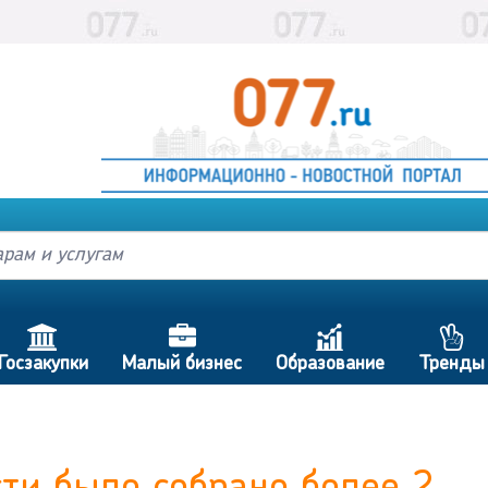
h
d
c
p
Госзакупки
Малый бизнес
Образование
Тренды