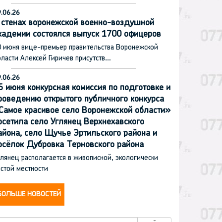
.06.26
 стенах воронежской военно-воздушной
кадемии состоялся выпуск 1700 офицеров
0 июня вице-премьер правительства Воронежской
ласти Алексей Гиричев присутств…
.06.26
5 июня конкурсная комиссия по подготовке и
роведению открытого публичного конкурса
Самое красивое село Воронежской области»
осетила село Углянец Верхнехавского
айона, село Щучье Эртильского района и
осёлок Дубровка Терновского района
лянец располагается в живописной, экологически
стой местности
БОЛЬШЕ НОВОСТЕЙ