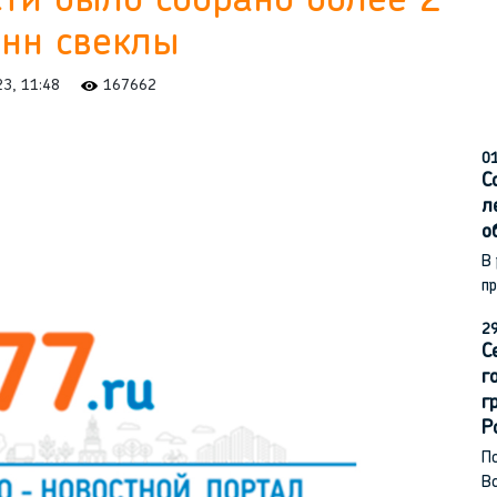
ти было собрано более 2
онн свеклы
23, 11:48
167662
01
С
л
о
В
п
29
С
г
г
Р
По
В