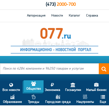
(473)
2000-700
Авторизация
Новости
Каталог
Справка
a
s
j
h
d
Общество
Все новости
Экономика
Госзакупки
Малый бизнес
c
p
b
g
f
Образование
Тренды
Городская среда
Нацпроекты
Еще