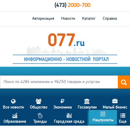
(473)
2000-700
Авторизация
Новости
Каталог
Справка
s
a
j
h
d
Все новости
Общество
Экономика
Госзакупки
Малый бизнес
g
c
p
b
f
Нацпроекты
Образование
Тренды
Городская среда
Еще