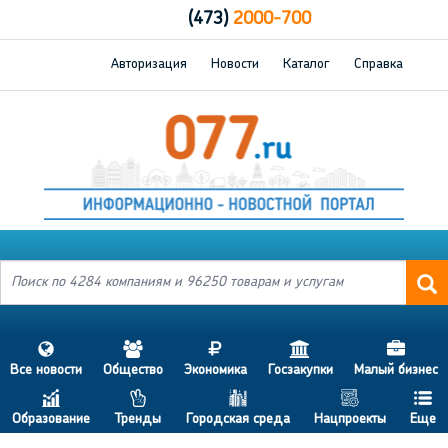
(473)
2000-700
Авторизация
Новости
Каталог
Справка
s
a
j
h
d
Все новости
Общество
Экономика
Госзакупки
Малый бизнес
c
p
b
g
f
Образование
Тренды
Городская среда
Нацпроекты
Еще