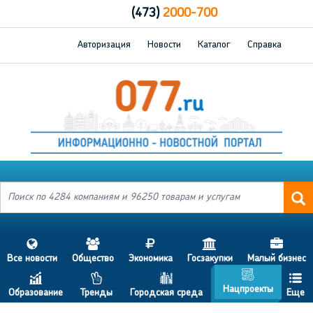
(473)
2000-700
Авторизация
Новости
Каталог
Справка
s
a
j
h
d
Все новости
Общество
Экономика
Госзакупки
Малый бизнес
g
c
p
b
f
Нацпроекты
Образование
Тренды
Городская среда
Еще