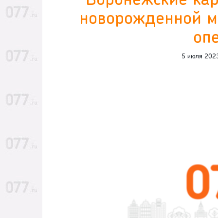
Воронежские ка
новорожденной 
оп
5 июля 202