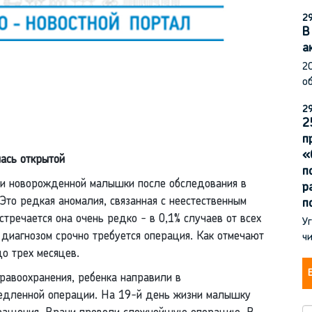
29
В
а
2
об
29
2
п
«
лась открытой
п
ли новорожденной малышки после обследования в
р
то редкая аномалия, связанная с неестественным
п
тречается она очень редко - в 0,1% случаев от всех
Уг
диагнозом срочно требуется операция. Как отмечают
чи
о трех месяцев.
равоохранения, ребенка направили в
дленной операции. На 19-й день жизни малышку