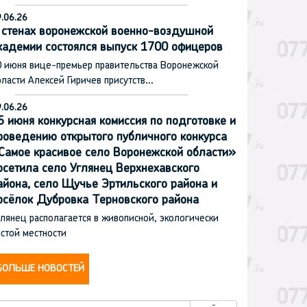
.06.26
 стенах воронежской военно-воздушной
кадемии состоялся выпуск 1700 офицеров
0 июня вице-премьер правительства Воронежской
ласти Алексей Гиричев присутств…
.06.26
5 июня конкурсная комиссия по подготовке и
роведению открытого публичного конкурса
Самое красивое село Воронежской области»
осетила село Углянец Верхнехавского
айона, село Щучье Эртильского района и
осёлок Дубровка Терновского района
лянец располагается в живописной, экологически
стой местности
БОЛЬШЕ НОВОСТЕЙ