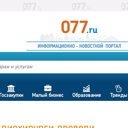
h
d
c
p
Госзакупки
Малый бизнес
Образование
Тренды