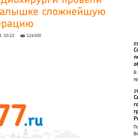
рдиохирурги провели
малышке сложнейшую
ерацию
3, 10:22
124500
01
С
л
о
В
п
29
С
г
г
Р
По
В