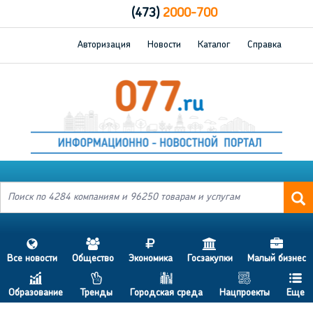
(473)
2000-700
Авторизация
Новости
Каталог
Справка
s
a
j
h
d
Все новости
Общество
Экономика
Госзакупки
Малый бизнес
c
p
b
g
f
Образование
Тренды
Городская среда
Нацпроекты
Еще