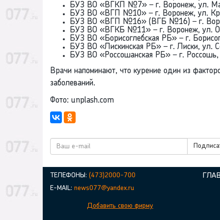
БУЗ ВО «ВГКП №7» – г. Воронеж, ул. Ма
БУЗ ВО «ВГП №10» – г. Воронеж, ул. Крас
БУЗ ВО «ВГП №16» (ВГБ №16) – г. Вороне
БУЗ ВО «ВГКБ №11» – г. Воронеж, ул. Ос
БУЗ ВО «Борисоглебская РБ» – г. Борисог
БУЗ ВО «Лискинская РБ» – г. Лиски, ул. 
БУЗ ВО «Россошанская РБ» – г. Россошь, 
Врачи напоминают, что курение один из фактор
заболеваний.
Фото: unplash.com
Подписат
ТЕЛЕФОНЫ:
(473)2000-700
ГЛА
E-MAIL:
news077@yandex.ru
Добавить свою фирму