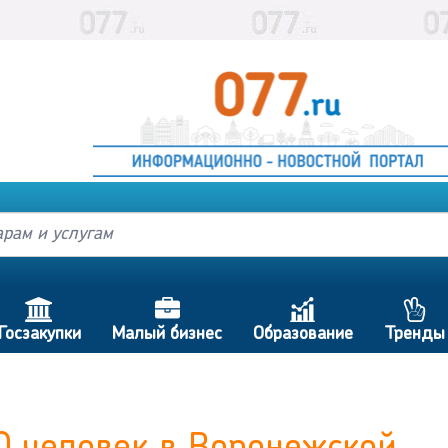
h
d
c
p
Госзакупки
Малый бизнес
Образование
Тренды