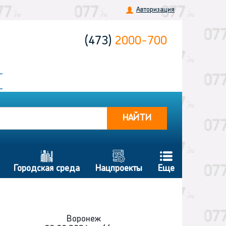
Авторизация
(473)
2000-700
НАЙТИ
b
g
f
Городская среда
Нацпроекты
Еще
Воронеж