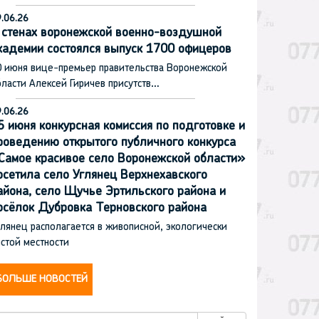
.06.26
 стенах воронежской военно-воздушной
кадемии состоялся выпуск 1700 офицеров
0 июня вице-премьер правительства Воронежской
ласти Алексей Гиричев присутств…
.06.26
5 июня конкурсная комиссия по подготовке и
роведению открытого публичного конкурса
Самое красивое село Воронежской области»
осетила село Углянец Верхнехавского
айона, село Щучье Эртильского района и
осёлок Дубровка Терновского района
лянец располагается в живописной, экологически
стой местности
БОЛЬШЕ НОВОСТЕЙ