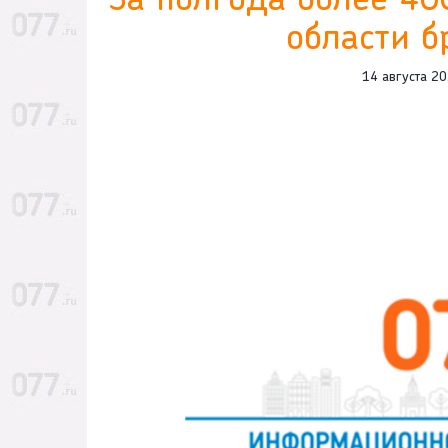
За полгода более 40
области б
14 августа 2