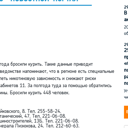
29
В
а
2
об
29
2
п
«
года бросили курить. Такие данные приводит
п
ведомстве напоминают, что в регионе есть специальные
р
леть никотиновую зависимость и снижают риски
п
кабинетов 11. За полгода туда за помощью обратились
Уг
ины. Бросили курить 448 человек.
чи
ковского, 8. Тел. 255-58-24.
анический, 47. Тел. 221-06-08.
иностроителей, 13Б. Тел. 221-06-08.
ерала Лизюкова, 24. Тел. 212-60-63.