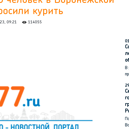
0 человек в Воронежской
росили курить
023, 09:21
114055
01
С
л
о
В
п
29
С
г
г
Р
По
В