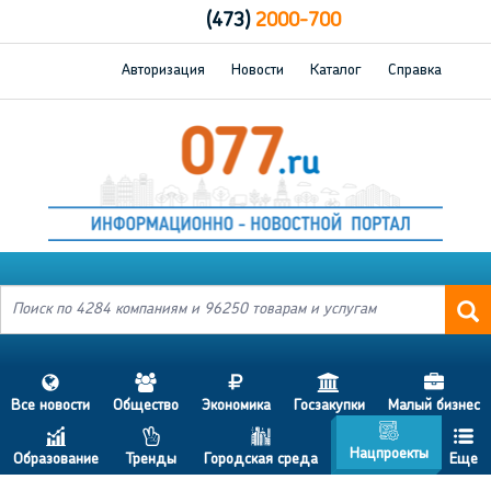
(473)
2000-700
Авторизация
Новости
Каталог
Справка
s
a
j
h
d
Все новости
Общество
Экономика
Госзакупки
Малый бизнес
g
c
p
b
f
Нацпроекты
Образование
Тренды
Городская среда
Еще