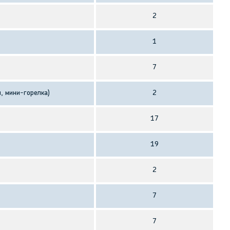
2
1
7
я, мини-горелка)
2
17
19
2
7
7